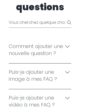
questions
Comment ajouter une
nouvelle question ?
Pour ajouter une nouvelle
questions, allez aux
Puis-je ajouter une
paramètres de l'appli et
image à mes FAQ ?
cliquez sur le bouton « Gérer
questions ».
Oui ! Pour ajouter une image,
veuillez suivre ces instructions
Puis-je ajouter une
: Allez aux paramètres de
vidéo à mes FAQ ?
l'appli Cliquez sur le bouton «